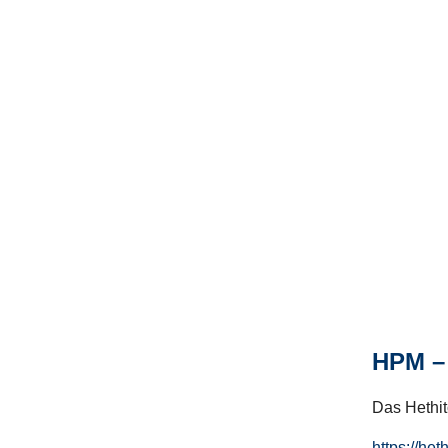
HPM – 
Das Hethito
https://het