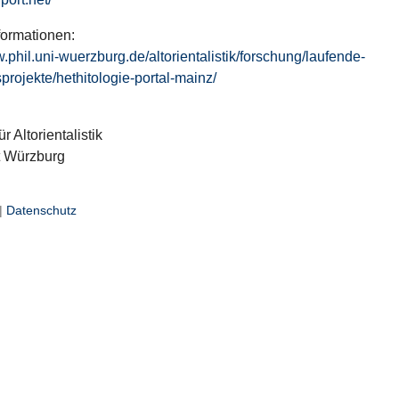
formationen:
w.phil.uni-wuerzburg.de/altorientalistik/forschung/laufende-
projekte/hethitologie-portal-mainz/
ür Altorientalistik
t Würzburg
|
Datenschutz