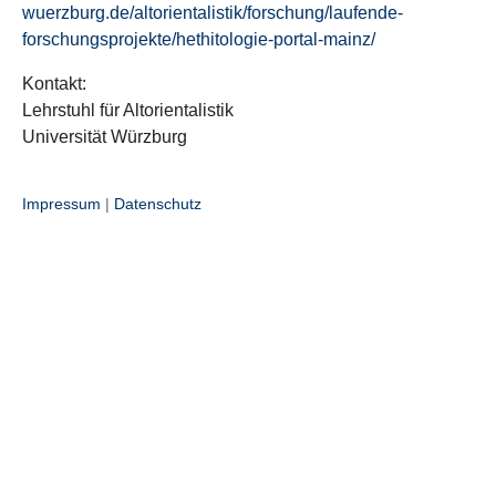
wuerzburg.de/altorientalistik/forschung/laufende-
forschungsprojekte/hethitologie-portal-mainz/
Kontakt:
Lehrstuhl für Altorientalistik
Universität Würzburg
Impressum
|
Datenschutz