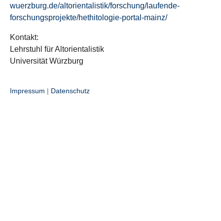
wuerzburg.de/altorientalistik/forschung/laufende-
forschungsprojekte/hethitologie-portal-mainz/
Kontakt:
Lehrstuhl für Altorientalistik
Universität Würzburg
Impressum
|
Datenschutz