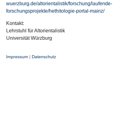
wuerzburg.de/altorientalistik/forschung/laufende-
forschungsprojekte/hethitologie-portal-mainz/
Kontakt:
Lehrstuhl für Altorientalistik
Universität Würzburg
Impressum
|
Datenschutz