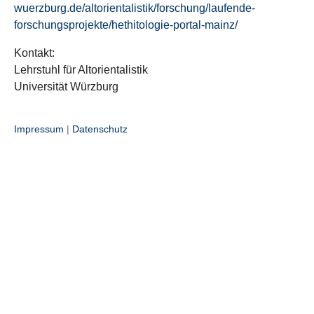
wuerzburg.de/altorientalistik/forschung/laufende-
forschungsprojekte/hethitologie-portal-mainz/
Kontakt:
Lehrstuhl für Altorientalistik
Universität Würzburg
Impressum
|
Datenschutz