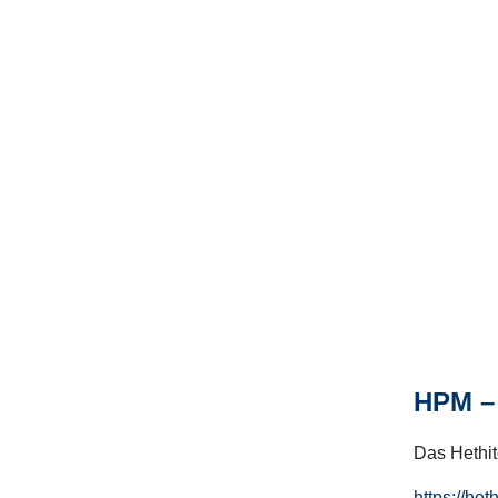
HPM – 
Das Hethito
https://het