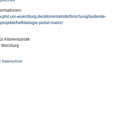
formationen:
w.phil.uni-wuerzburg.de/altorientalistik/forschung/laufende-
projekte/hethitologie-portal-mainz/
ür Altorientalistik
t Würzburg
|
Datenschutz