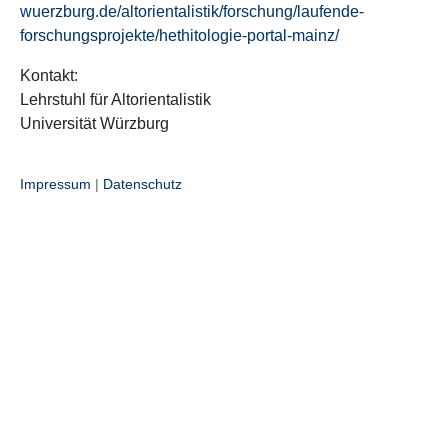
wuerzburg.de/altorientalistik/forschung/laufende-
forschungsprojekte/hethitologie-portal-mainz/
Kontakt:
Lehrstuhl für Altorientalistik
Universität Würzburg
Impressum
|
Datenschutz