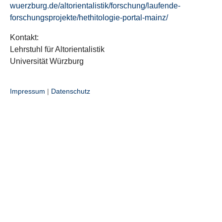
wuerzburg.de/altorientalistik/forschung/laufende-
forschungsprojekte/hethitologie-portal-mainz/
Kontakt:
Lehrstuhl für Altorientalistik
Universität Würzburg
Impressum
|
Datenschutz