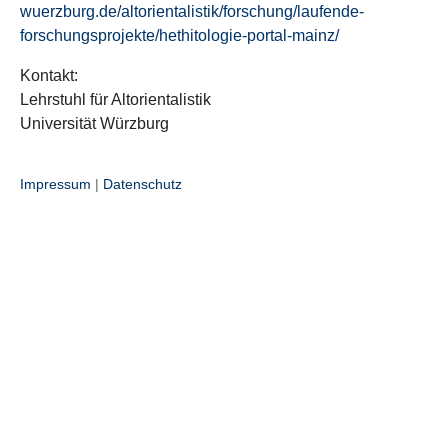
wuerzburg.de/altorientalistik/forschung/laufende-
forschungsprojekte/hethitologie-portal-mainz/
Kontakt:
Lehrstuhl für Altorientalistik
Universität Würzburg
Impressum
|
Datenschutz