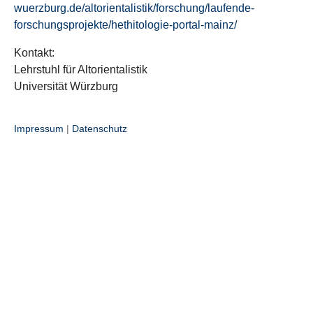
wuerzburg.de/altorientalistik/forschung/laufende-
forschungsprojekte/hethitologie-portal-mainz/
Kontakt:
Lehrstuhl für Altorientalistik
Universität Würzburg
Impressum
|
Datenschutz