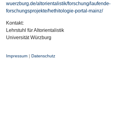
wuerzburg.de/altorientalistik/forschung/laufende-
forschungsprojekte/hethitologie-portal-mainz/
Kontakt:
Lehrstuhl für Altorientalistik
Universität Würzburg
Impressum
|
Datenschutz