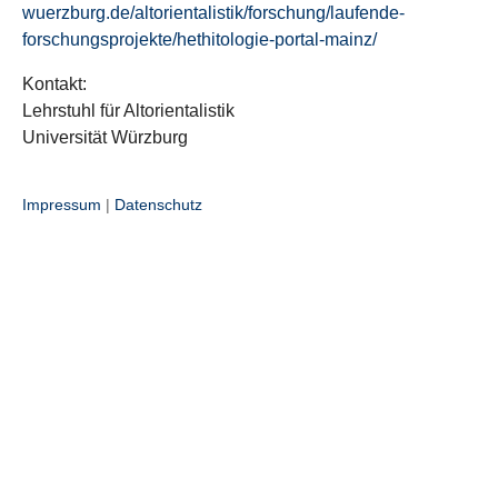
wuerzburg.de/altorientalistik/forschung/laufende-
forschungsprojekte/hethitologie-portal-mainz/
Kontakt:
Lehrstuhl für Altorientalistik
Universität Würzburg
Impressum
|
Datenschutz