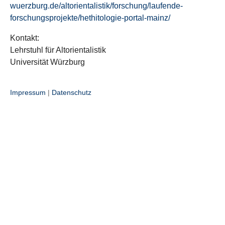
wuerzburg.de/altorientalistik/forschung/laufende-
forschungsprojekte/hethitologie-portal-mainz/
Kontakt:
Lehrstuhl für Altorientalistik
Universität Würzburg
Impressum
|
Datenschutz