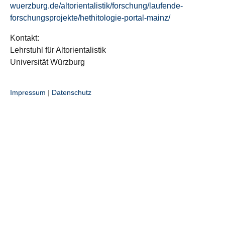
wuerzburg.de/altorientalistik/forschung/laufende-
forschungsprojekte/hethitologie-portal-mainz/
Kontakt:
Lehrstuhl für Altorientalistik
Universität Würzburg
Impressum
|
Datenschutz