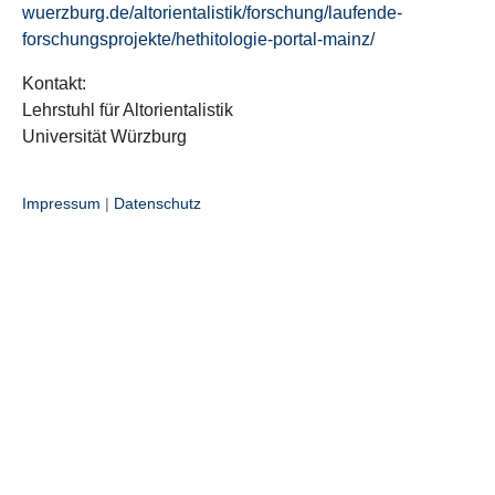
wuerzburg.de/altorientalistik/forschung/laufende-
forschungsprojekte/hethitologie-portal-mainz/
Kontakt:
Lehrstuhl für Altorientalistik
Universität Würzburg
Impressum
|
Datenschutz