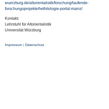
wuerzburg.de/altorientalistik/forschung/laufende-
forschungsprojekte/hethitologie-portal-mainz/
Kontakt:
Lehrstuhl für Altorientalistik
Universität Würzburg
Impressum
|
Datenschutz