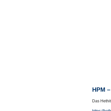
HPM – 
Das Hethito
https://het