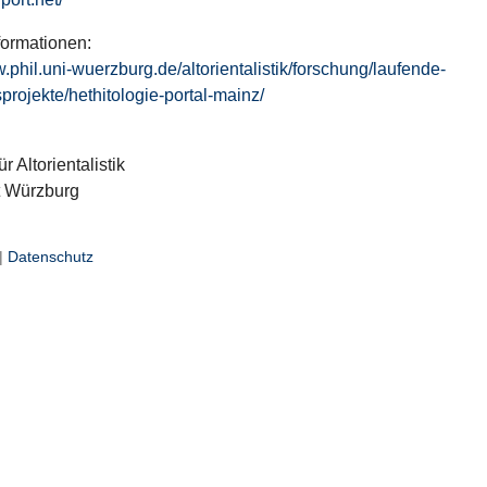
formationen:
w.phil.uni-wuerzburg.de/altorientalistik/forschung/laufende-
projekte/hethitologie-portal-mainz/
ür Altorientalistik
t Würzburg
|
Datenschutz