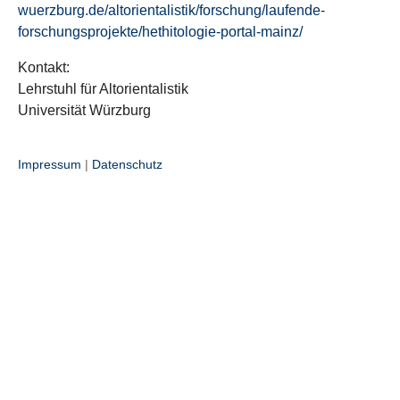
wuerzburg.de/altorientalistik/forschung/laufende-
forschungsprojekte/hethitologie-portal-mainz/
Kontakt:
Lehrstuhl für Altorientalistik
Universität Würzburg
Impressum
|
Datenschutz