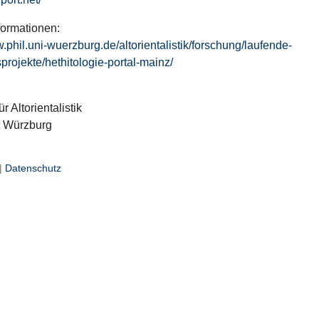
formationen:
w.phil.uni-wuerzburg.de/altorientalistik/forschung/laufende-
projekte/hethitologie-portal-mainz/
ür Altorientalistik
t Würzburg
|
Datenschutz