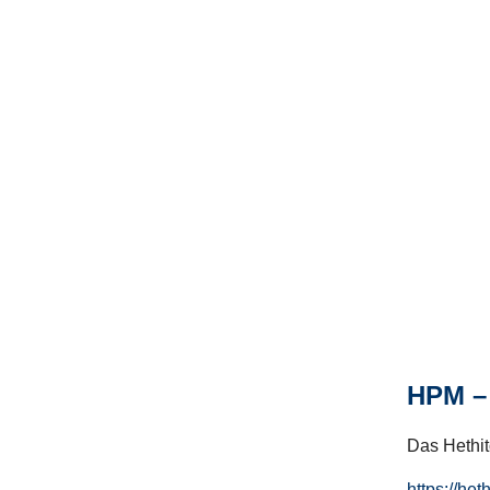
HPM – 
Das Hethito
https://het