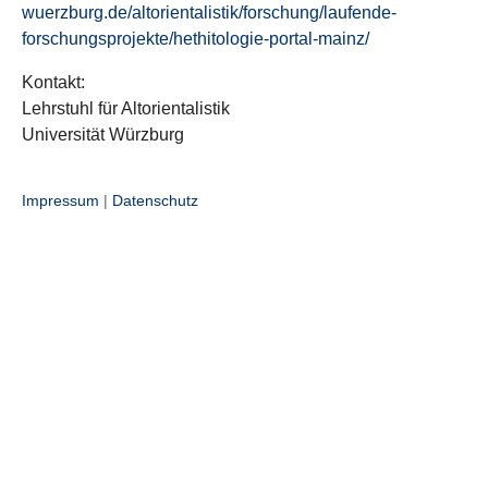
wuerzburg.de/altorientalistik/forschung/laufende-
forschungsprojekte/hethitologie-portal-mainz/
Kontakt:
Lehrstuhl für Altorientalistik
Universität Würzburg
Impressum
|
Datenschutz