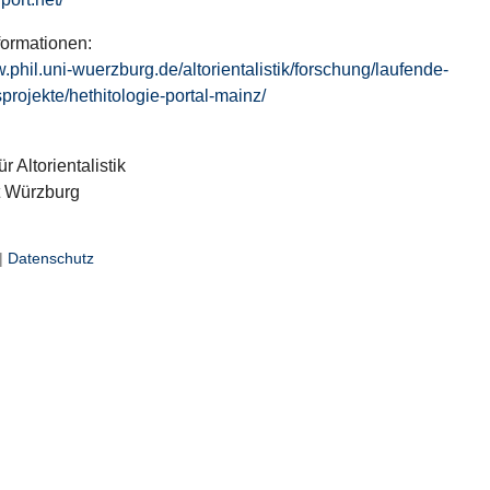
formationen:
w.phil.uni-wuerzburg.de/altorientalistik/forschung/laufende-
projekte/hethitologie-portal-mainz/
ür Altorientalistik
t Würzburg
|
Datenschutz