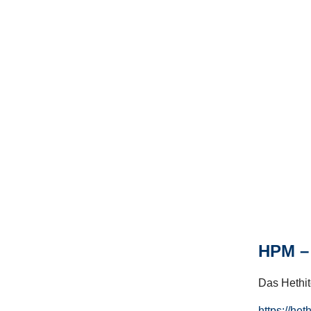
HPM – 
Das Hethito
https://het