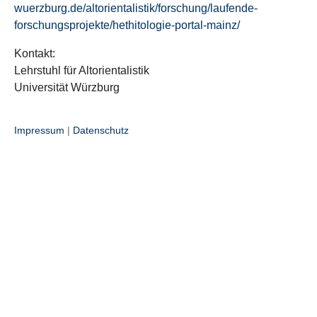
wuerzburg.de/altorientalistik/forschung/laufende-
forschungsprojekte/hethitologie-portal-mainz/
Kontakt:
Lehrstuhl für Altorientalistik
Universität Würzburg
Impressum
|
Datenschutz