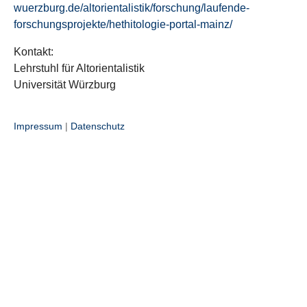
wuerzburg.de/altorientalistik/forschung/laufende-
forschungsprojekte/hethitologie-portal-mainz/
Kontakt:
Lehrstuhl für Altorientalistik
Universität Würzburg
Impressum
|
Datenschutz