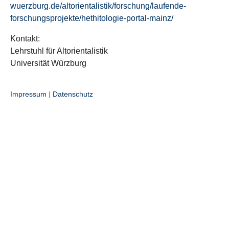
wuerzburg.de/altorientalistik/forschung/laufende-
forschungsprojekte/hethitologie-portal-mainz/
Kontakt:
Lehrstuhl für Altorientalistik
Universität Würzburg
Impressum
|
Datenschutz