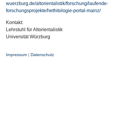
wuerzburg.de/altorientalistik/forschung/laufende-
forschungsprojekte/hethitologie-portal-mainz/
Kontakt:
Lehrstuhl für Altorientalistik
Universität Würzburg
Impressum
|
Datenschutz