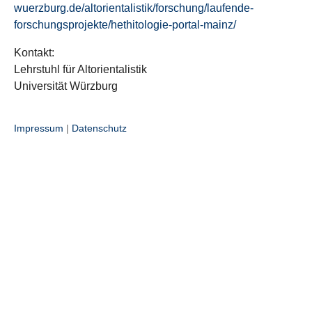
wuerzburg.de/altorientalistik/forschung/laufende-
forschungsprojekte/hethitologie-portal-mainz/
Kontakt:
Lehrstuhl für Altorientalistik
Universität Würzburg
Impressum
|
Datenschutz