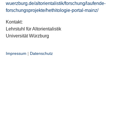
wuerzburg.de/altorientalistik/forschung/laufende-
forschungsprojekte/hethitologie-portal-mainz/
Kontakt:
Lehrstuhl für Altorientalistik
Universität Würzburg
Impressum
|
Datenschutz