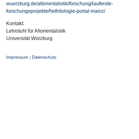
wuerzburg.de/altorientalistik/forschung/laufende-
forschungsprojekte/hethitologie-portal-mainz/
Kontakt:
Lehrstuhl für Altorientalistik
Universität Würzburg
Impressum
|
Datenschutz