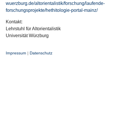
wuerzburg.de/altorientalistik/forschung/laufende-
forschungsprojekte/hethitologie-portal-mainz/
Kontakt:
Lehrstuhl für Altorientalistik
Universität Würzburg
Impressum
|
Datenschutz