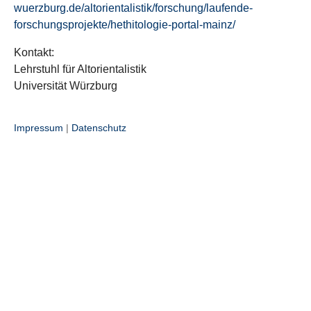
wuerzburg.de/altorientalistik/forschung/laufende-
forschungsprojekte/hethitologie-portal-mainz/
Kontakt:
Lehrstuhl für Altorientalistik
Universität Würzburg
Impressum
|
Datenschutz