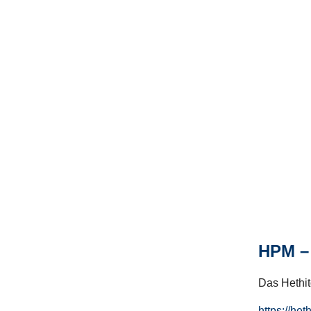
HPM – 
Das Hethito
https://het