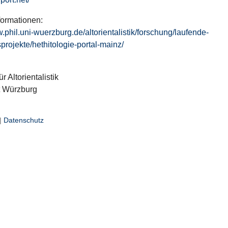
formationen:
w.phil.uni-wuerzburg.de/altorientalistik/forschung/laufende-
projekte/hethitologie-portal-mainz/
ür Altorientalistik
t Würzburg
|
Datenschutz