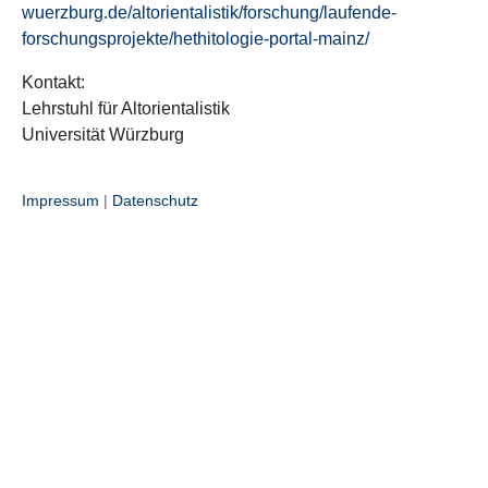
wuerzburg.de/altorientalistik/forschung/laufende-
forschungsprojekte/hethitologie-portal-mainz/
Kontakt:
Lehrstuhl für Altorientalistik
Universität Würzburg
Impressum
|
Datenschutz