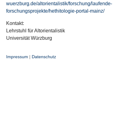
wuerzburg.de/altorientalistik/forschung/laufende-
forschungsprojekte/hethitologie-portal-mainz/
Kontakt:
Lehrstuhl für Altorientalistik
Universität Würzburg
Impressum
|
Datenschutz