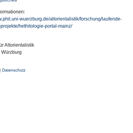
formationen:
w.phil.uni-wuerzburg.de/altorientalistik/forschung/laufende-
projekte/hethitologie-portal-mainz/
ür Altorientalistik
t Würzburg
|
Datenschutz