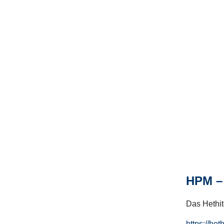
HPM – 
Das Hethito
https://het