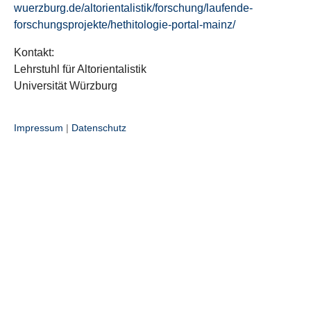
wuerzburg.de/altorientalistik/forschung/laufende-
forschungsprojekte/hethitologie-portal-mainz/
Kontakt:
Lehrstuhl für Altorientalistik
Universität Würzburg
Impressum
|
Datenschutz