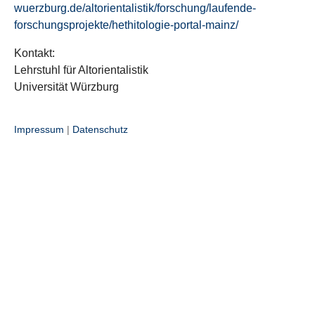
wuerzburg.de/altorientalistik/forschung/laufende-
forschungsprojekte/hethitologie-portal-mainz/
Kontakt:
Lehrstuhl für Altorientalistik
Universität Würzburg
Impressum
|
Datenschutz