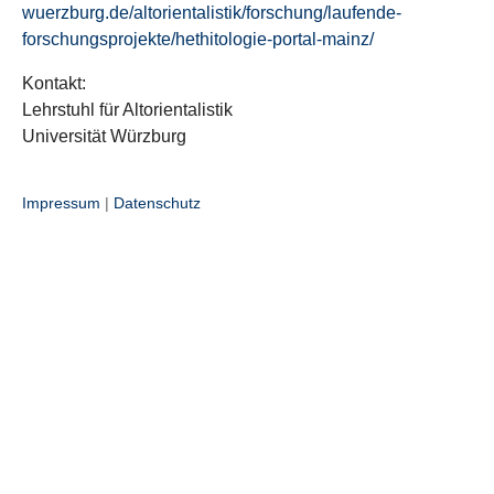
wuerzburg.de/altorientalistik/forschung/laufende-
forschungsprojekte/hethitologie-portal-mainz/
Kontakt:
Lehrstuhl für Altorientalistik
Universität Würzburg
Impressum
|
Datenschutz