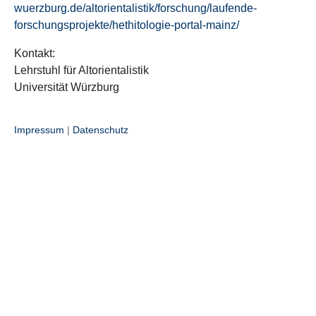
wuerzburg.de/altorientalistik/forschung/laufende-
forschungsprojekte/hethitologie-portal-mainz/
Kontakt:
Lehrstuhl für Altorientalistik
Universität Würzburg
Impressum
|
Datenschutz