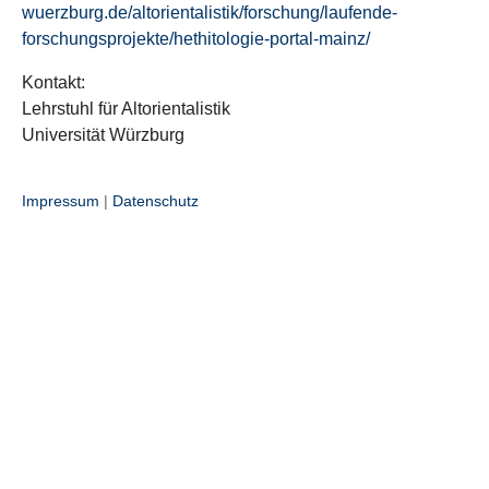
wuerzburg.de/altorientalistik/forschung/laufende-
forschungsprojekte/hethitologie-portal-mainz/
Kontakt:
Lehrstuhl für Altorientalistik
Universität Würzburg
Impressum
|
Datenschutz