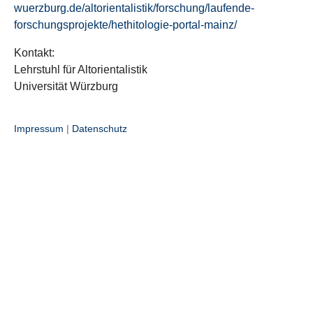
wuerzburg.de/altorientalistik/forschung/laufende-
forschungsprojekte/hethitologie-portal-mainz/
Kontakt:
Lehrstuhl für Altorientalistik
Universität Würzburg
Impressum
|
Datenschutz