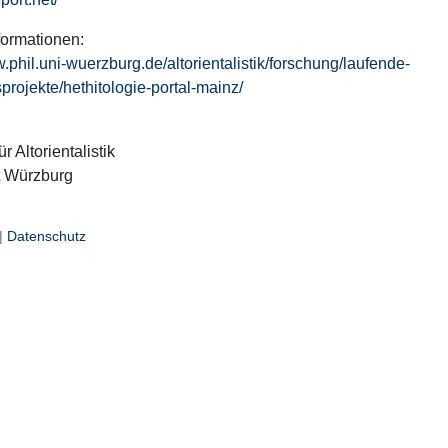
formationen:
w.phil.uni-wuerzburg.de/altorientalistik/forschung/laufende-
projekte/hethitologie-portal-mainz/
ür Altorientalistik
t Würzburg
|
Datenschutz