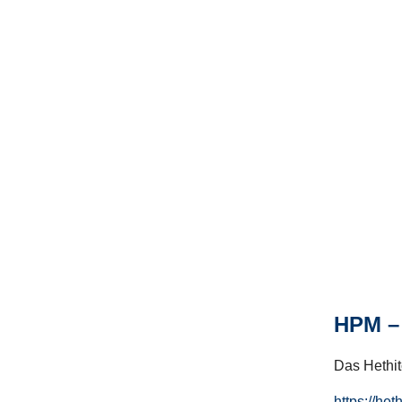
HPM – 
Das Hethito
https://het