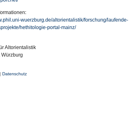
formationen:
w.phil.uni-wuerzburg.de/altorientalistik/forschung/laufende-
projekte/hethitologie-portal-mainz/
ür Altorientalistik
t Würzburg
|
Datenschutz