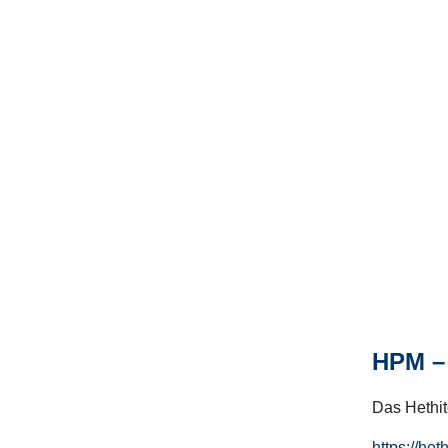
HPM – 
Das Hethito
https://het