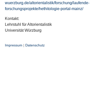
wuerzburg.de/altorientalistik/forschung/laufende-
forschungsprojekte/hethitologie-portal-mainz/
Kontakt:
Lehrstuhl für Altorientalistik
Universität Würzburg
Impressum
|
Datenschutz