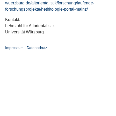
wuerzburg.de/altorientalistik/forschung/laufende-
forschungsprojekte/hethitologie-portal-mainz/
Kontakt:
Lehrstuhl für Altorientalistik
Universität Würzburg
Impressum
|
Datenschutz