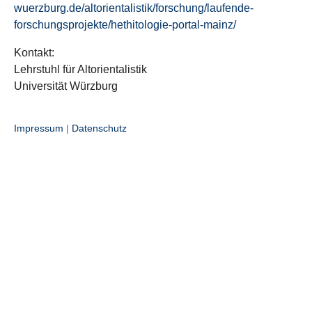
wuerzburg.de/altorientalistik/forschung/laufende-
forschungsprojekte/hethitologie-portal-mainz/
Kontakt:
Lehrstuhl für Altorientalistik
Universität Würzburg
Impressum
|
Datenschutz