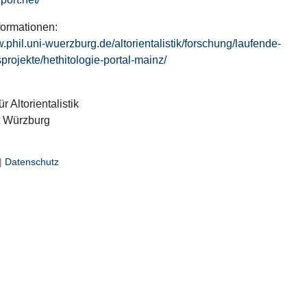
formationen:
w.phil.uni-wuerzburg.de/altorientalistik/forschung/laufende-
projekte/hethitologie-portal-mainz/
ür Altorientalistik
t Würzburg
|
Datenschutz