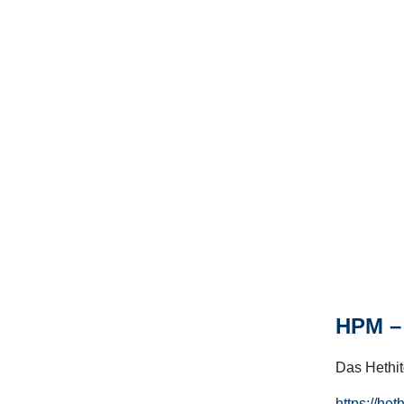
HPM – 
Das Hethito
https://het