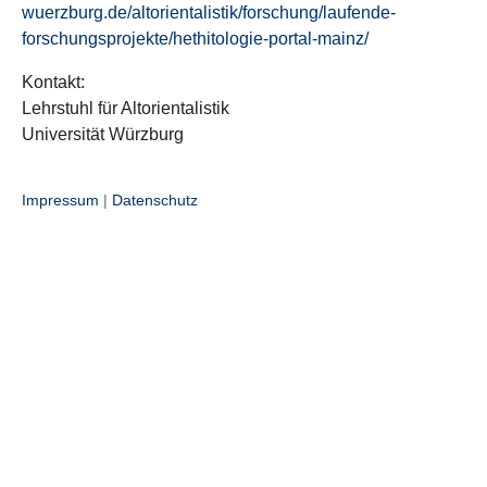
wuerzburg.de/altorientalistik/forschung/laufende-
forschungsprojekte/hethitologie-portal-mainz/
Kontakt:
Lehrstuhl für Altorientalistik
Universität Würzburg
Impressum
|
Datenschutz