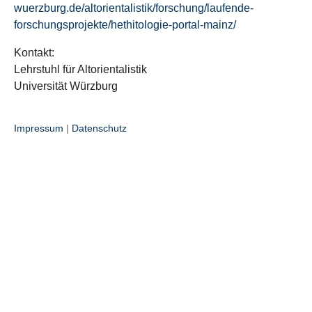
wuerzburg.de/altorientalistik/forschung/laufende-
forschungsprojekte/hethitologie-portal-mainz/
Kontakt:
Lehrstuhl für Altorientalistik
Universität Würzburg
Impressum
|
Datenschutz