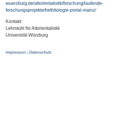
wuerzburg.de/altorientalistik/forschung/laufende-
forschungsprojekte/hethitologie-portal-mainz/
Kontakt:
Lehrstuhl für Altorientalistik
Universität Würzburg
Impressum
|
Datenschutz