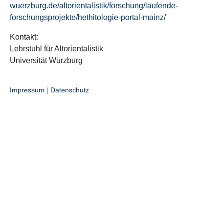
wuerzburg.de/altorientalistik/forschung/laufende-
forschungsprojekte/hethitologie-portal-mainz/
Kontakt:
Lehrstuhl für Altorientalistik
Universität Würzburg
Impressum
|
Datenschutz